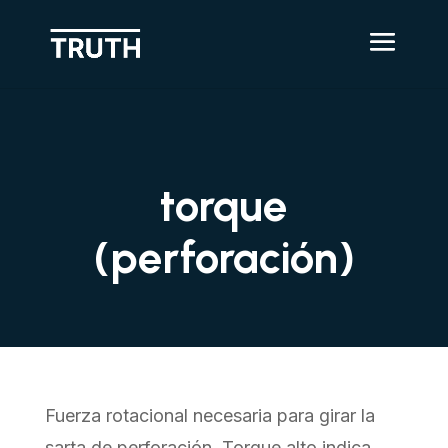
torque
(perforación)
Fuerza rotacional necesaria para girar la
sarta de perforación. Torque alto indica