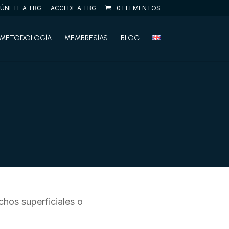
ÚNETE A TBG
ACCEDE A TBG
0 ELEMENTOS
METODOLOGÍA
MEMBRESÍAS
BLOG
chos superficiales o