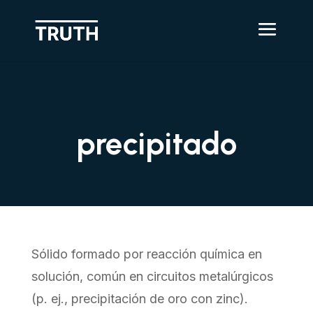
precipitado
Sólido formado por reacción química en
solución, común en circuitos metalúrgicos
(p. ej., precipitación de oro con zinc).