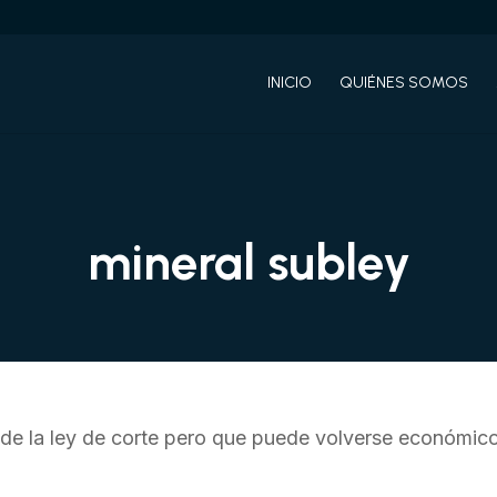
INICIO
QUIÉNES SOMOS
mineral subley
 de la ley de corte pero que puede volverse económico