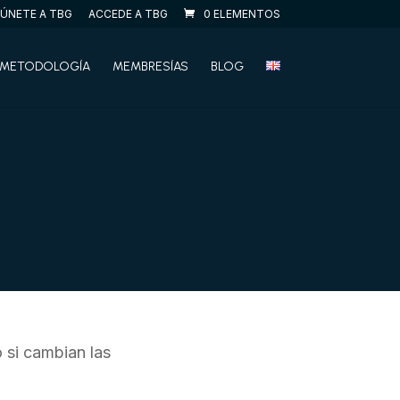
ÚNETE A TBG
ACCEDE A TBG
0 ELEMENTOS
METODOLOGÍA
MEMBRESÍAS
BLOG
 si cambian las