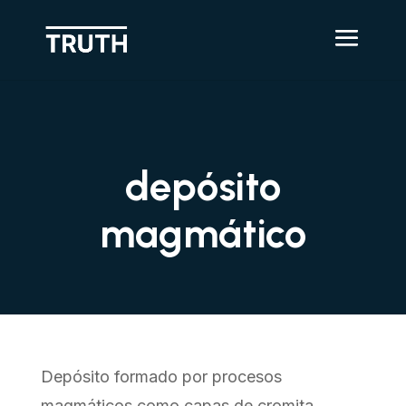
depósito
magmático
Depósito formado por procesos
magmáticos como capas de cromita,