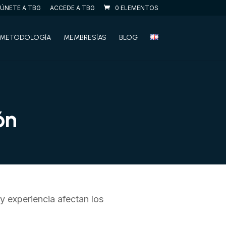
ÚNETE A TBG
ACCEDE A TBG
0 ELEMENTOS
METODOLOGÍA
MEMBRESÍAS
BLOG
ón
y experiencia afectan los