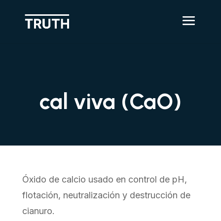
cal viva (CaO)
Óxido de calcio usado en control de pH,
flotación, neutralización y destrucción de
cianuro.