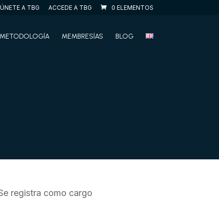
ÚNETE A TBG
ACCEDE A TBG
0 ELEMENTOS
METODOLOGÍA
MEMBRESÍAS
BLOG
 Se registra como cargo